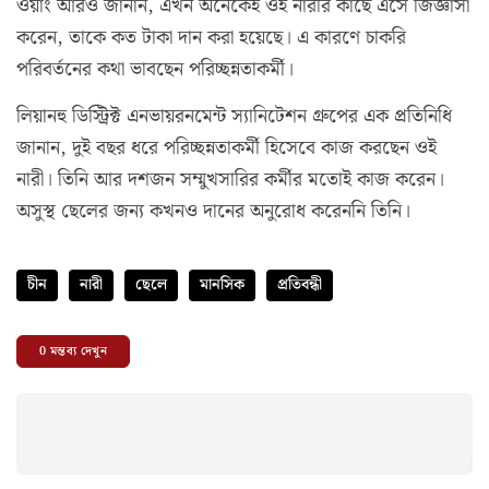
ওয়াং আরও জানান, এখন অনেকেই ওই নারীর কাছে এসে জিজ্ঞাসা
করেন, তাকে কত টাকা দান করা হয়েছে। এ কারণে চাকরি
পরিবর্তনের কথা ভাবছেন পরিচ্ছন্নতাকর্মী।
লিয়ানহু ডিস্ট্রিক্ট এনভায়রনমেন্ট স্যানিটেশন গ্রুপের এক প্রতিনিধি
জানান, দুই বছর ধরে পরিচ্ছন্নতাকর্মী হিসেবে কাজ করছেন ওই
নারী। তিনি আর দশজন সম্মুখসারির কর্মীর মতোই কাজ করেন।
অসুস্থ ছেলের জন্য কখনও দানের অনুরোধ করেননি তিনি।
চীন
নারী
ছেলে
মানসিক
প্রতিবন্ধী
0
মন্তব্য দেখুন