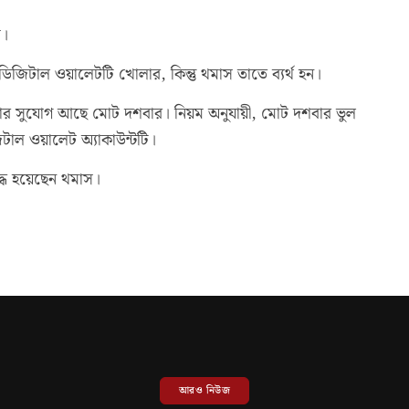
স।
িজিটাল ওয়ালেটটি খোলার, কিন্তু থমাস তাতে ব্যর্থ হন।
করার সুযোগ আছে মোট দশবার। নিয়ম অনুযায়ী, মোট দশবার ভুল
টাল ওয়ালেট অ্যাকাউন্টটি।
িবদ্ধ হয়েছেন থমাস।
আরও নিউজ