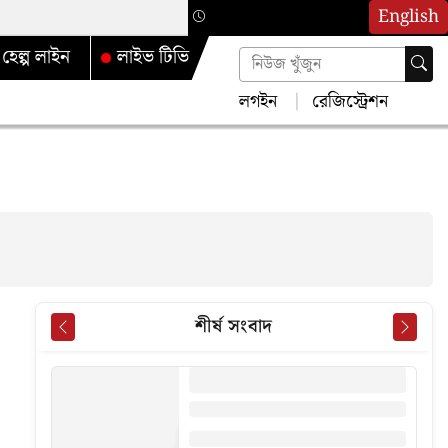
English
হেল্প লাইন
লাইভ টিভি
লগইন
রেজিস্ট্রেশন
শীর্ষ সংবাদ