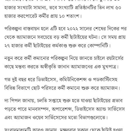
হাজার সংখ্যাটা সামান্য, তবে সংখ্যাটি প্রতিষ্ঠানটির তিন লাখ ৫০
হাজার করপোরেট কর্মীর প্রায় ১০ শতাংশ।
পরিকল্পনা বাস্তবায়ন হলে এটি হবে ২০২২ সালের শেষের দিকের পর
থেকে অ্যামাজনে সবচেয়ে বড় কর্মী ছাঁটাইয়ের ঘটনা। সে সময় প্রায়
২৭ হাজার কর্মী ছাঁটাইয়ের কর্মকাণ্ড শুরু করে কোম্পানিটি।
নতুন করে কর্মী কমানোর পরিকল্পনা নিয়ে জানতে চাইলে রয়টার্সের
কাছে মন্তব্য করতে অস্বীকৃতি জানান অ্যামাজনের এক মুখপাত্র।
গত দুই বছর ধরে ডিভাইসেস, কমিউনিকেশন্স ও পডকাস্টিংসহ
বিভিন্ন বিভাগে ছোট পরিসরে কর্মী কমানো শুরু করে অ্যামাজন।
দ্য পিপল জানায়, চলতি সপ্তাহে শুরু হতে যাওয়া ছাঁটাইয়ের প্রভাব
পড়তে পারে মানবসম্পদ, অপারেশন্স, ডিভাইসেস অ্যান্ড সার্ভিসেস
এবং অ্যামাজন ওয়েব সার্ভিসেসের মতো বিভাগগুলোতে।
সংবাদমাধ্যমটি আরও জানায়, মঙ্গলবার সকাল থেকে ছাঁটাই হওয়া