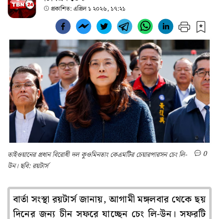
প্রকাশিত:
এপ্রিল ১ ২০২৬, ১৭:২১
0
তাইওয়ানের প্রধান বিরোধী দল কুওমিনতাং কেএমটির চেয়ারপারসন চেং লি-
উন। ছবি: রয়টার্স
বার্তা সংস্থা রয়টার্স জানায়, আগামী মঙ্গলবার থেকে ছয়
দিনের জন্য চীন সফরে যাচ্ছেন চেং লি-উন। সফরটি