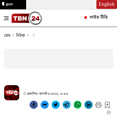
English
ফ্ল্যাশ
নিউজ
লাইভ টিভি
হোম
নিউজ
প্রকাশিত:
আগস্ট ৯ ২০২৬, ৬:৩৬