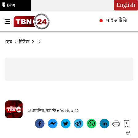
English
ফ্ল্যাশ
নিউজ
লাইভ টিভি
হোম
নিউজ
প্রকাশিত:
আগস্ট ৮ ২০২৬, ৯:২৫