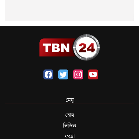
মেনু
হোম
ভিডিও
ফটো