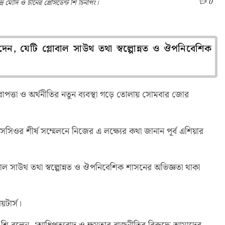
0
্দ্র মোদি ও চীনের প্রেসিডেন্ট শি চিনপিং।
দেন, যেটি গ্লোবাল সাউথ তথা স্বল্পোন্নত ও ঔপনিবেশিক
িরাপত্তা ও অর্থনীতির নতুন ব্যবস্থা গড়ে তোলায় সোমবার জোর
ওর শীর্ষ সম্মেলনে নিজের এ লক্ষ্যের কথা জানান পূর্ব এশিয়ার
োবাল সাউথ তথা স্বল্পোন্নত ও ঔপনিবেশিক শাসনের অভিজ্ঞতা থাকা
য়টার্স।