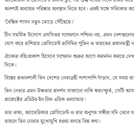
অ্যামেরিকা ও প্রেসিডেন্ট ডনাল্ড ট্রাম্পের শুল্ক নীতির দিকে ইঙ্গি
অবশ্যই অব্যাহত পরিষ্কার অবস্থান নিতে হবে। একই সঙ্গে সত্যিকার অর্
‘বৈশ্বিক শাসন নতুন মোড়ে পৌঁছেছে।’
চীন সমর্থিত উদ্যোগ এসসিওর সম্মেলনে পশ্চিমা নয়, এমন দেশগুলোর
যোগ করে রাশিয়ার প্রেসিডেন্ট ভ্লাদিমির পুতিন ও ভারতের প্রধানমন্ত্রী ন
ঐক্যের বহিঃপ্রকাশ হিসেবে সম্মেলন শুরুর আগে করমর্দন করতে দেখা
দিকে।
বিশ্বের প্রভাবশালী তিন দেশের নেতাত্রয়ী পাশাপাশি দাঁড়ান, যে সময়
তিন নেতার এমন উষ্ণতার প্রদর্শন সাজানো নাকি স্বতঃস্ফূর্ত, সেটি 
প্রজেক্টের এডিটর-ইন-চিফ এরিক ওল্যান্ডার।
তার ভাষ্য, অ্যামেরিকার প্রেসিডেন্ট ও তার অনুগত সঙ্গীরা যদি ভেবে
তাহলে তিন নেতার মুখোমুখি হওয়া বলছে ভিন্ন কথা।