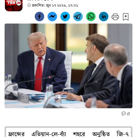
প্রকাশিত:
জুন ১৭ ২০২৬, ১৭:০১
0
ফ্রান্সের এভিয়ান-লে-ব্যাঁ শহরে অনুষ্ঠিত জি-৭