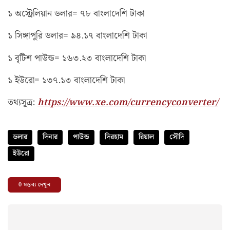
১ অস্ট্রেলিয়ান ডলার= ৭৮ বাংলাদেশি টাকা
১ সিঙ্গাপুরি ডলার= ৯৪.১৭ বাংলাদেশি টাকা
১ বৃটিশ পাউন্ড= ১৬৩.২৩ বাংলাদেশি টাকা
১ ইউরো= ১৩৭.১৩ বাংলাদেশি টাকা
তথ্যসূত্র:
https://www.xe.com/currencyconverter/
ডলার
দিনার
পাউন্ড
দিরহাম
রিয়াল
সৌদি
ইউরো
0
মন্তব্য দেখুন